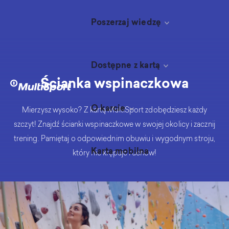
Poszerzaj wiedzę
Dostępne z kartą
Ścianka wspinaczkowa
O karcie
Mierzysz wysoko? Z kartą MultiSport zdobędziesz każdy
szczyt! Znajdź ścianki wspinaczkowe w swojej okolicy i zacznij
trening. Pamiętaj o odpowiednim obuwiu i wygodnym stroju,
Karta mobilna
który nie krępuje ruchów!