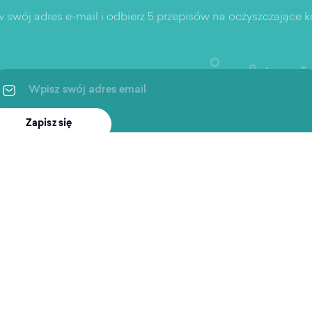
 swój adres e-mail i odbierz 5 przepisów na oczyszczające ko
Zapisz się
ingi
Po treningu
Wspar
Artykuły
Aplikac
 i rekreacja
Podcast
Częste 
ukiwarka obiektów
Pierwsz