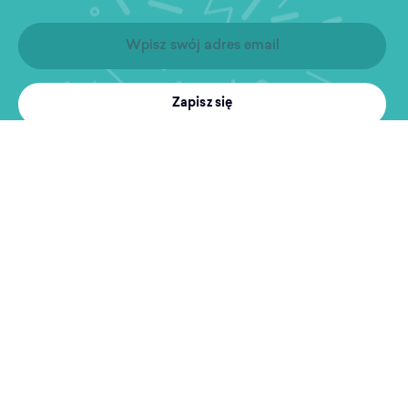
Zapisz się
Produkty
Treningi
MultiSport
Sport i rekreacja
Wyszukiwarka obiektów