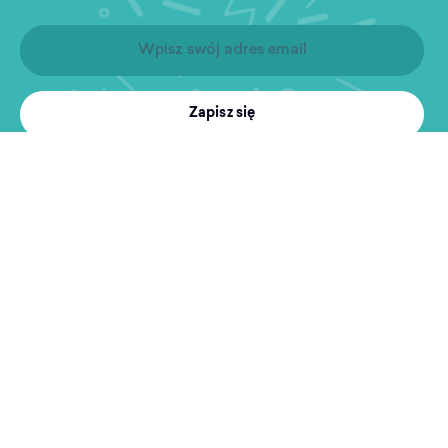
Zapisz się
Produkty
Treningi
MultiSport
Sport i rekreacja
Wyszukiwarka obiektów