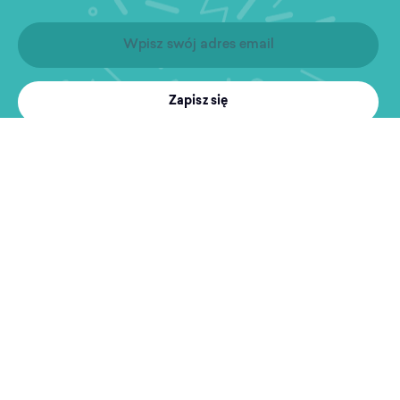
Zapisz się
Produkty
Treningi
MultiSport
Sport i rekreacja
Wyszukiwarka obiektów