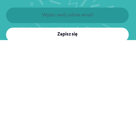
Zapisz się
Produkty
Treningi
MultiSport
Sport i rekreacja
Wyszukiwarka obiektów