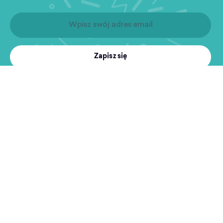
Zapisz się
Produkty
Treningi
MultiSport
Sport i rekreacja
Wyszukiwarka obiektów