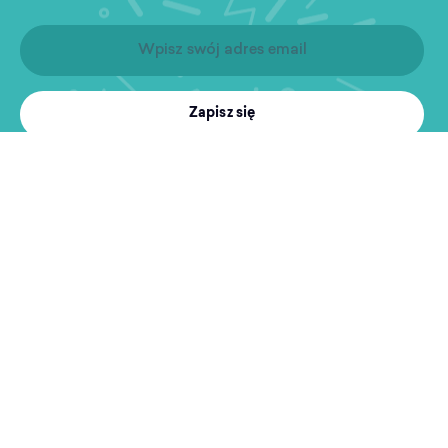
Zapisz się
Produkty
Treningi
MultiSport
Sport i rekreacja
Wyszukiwarka obiektów