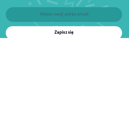
Zapisz się
Produkty
Treningi
MultiSport
Sport i rekreacja
Wyszukiwarka obiektów