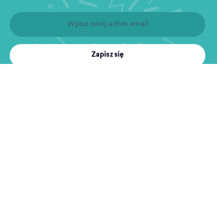
Zapisz się
Produkty
Treningi
MultiSport
Sport i rekreacja
Wyszukiwarka obiektów