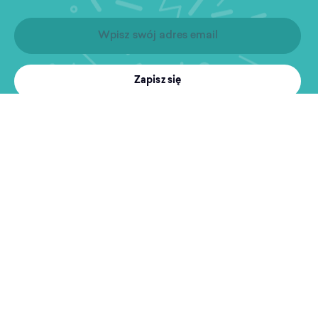
Zapisz się
Produkty
Treningi
MultiSport
Sport i rekreacja
Wyszukiwarka obiektów