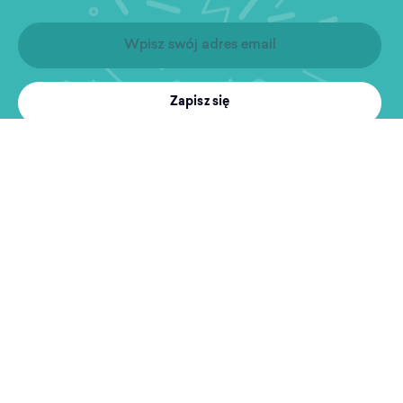
Zapisz się
Produkty
Treningi
MultiSport
Sport i rekreacja
Wyszukiwarka obiektów