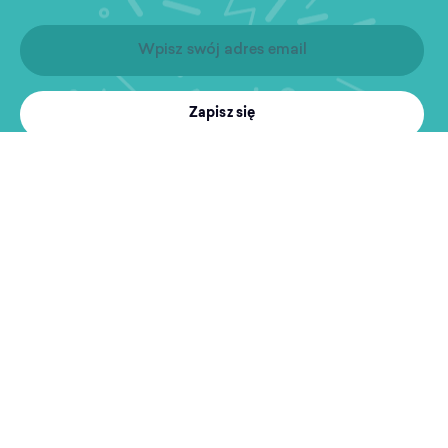
Zapisz się
Produkty
Treningi
MultiSport
Sport i rekreacja
Wyszukiwarka obiektów