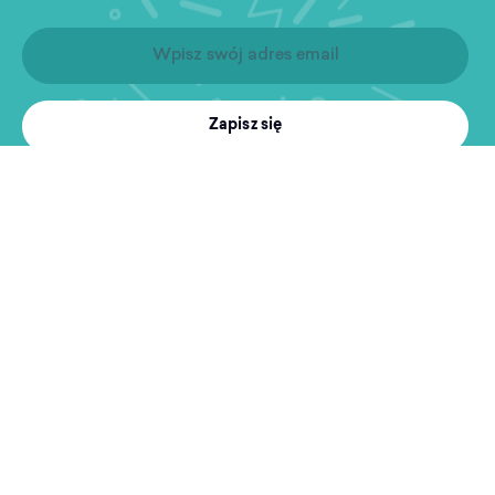
Zapisz się
Produkty
Treningi
MultiSport
Sport i rekreacja
Wyszukiwarka obiektów