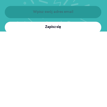
Zapisz się
Produkty
Treningi
MultiSport
Sport i rekreacja
Wyszukiwarka obiektów