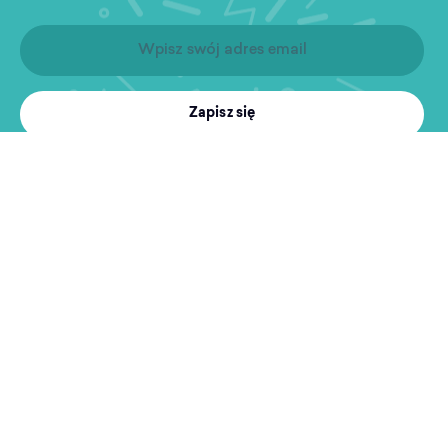
Zapisz się
Produkty
Treningi
MultiSport
Sport i rekreacja
Wyszukiwarka obiektów