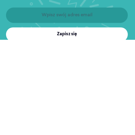
Zapisz się
Produkty
Treningi
MultiSport
Sport i rekreacja
Wyszukiwarka obiektów