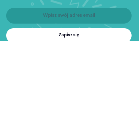
Zapisz się
Produkty
Treningi
MultiSport
Sport i rekreacja
Wyszukiwarka obiektów