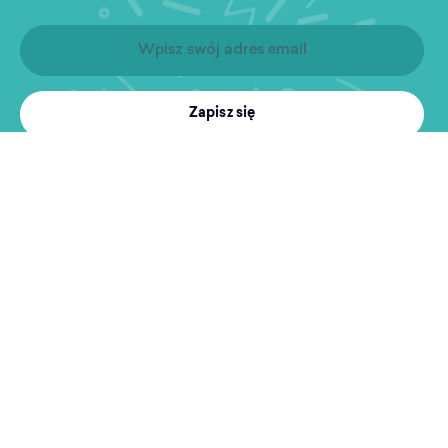
Zapisz się
Produkty
Treningi
MultiSport
Sport i rekreacja
Wyszukiwarka obiektów