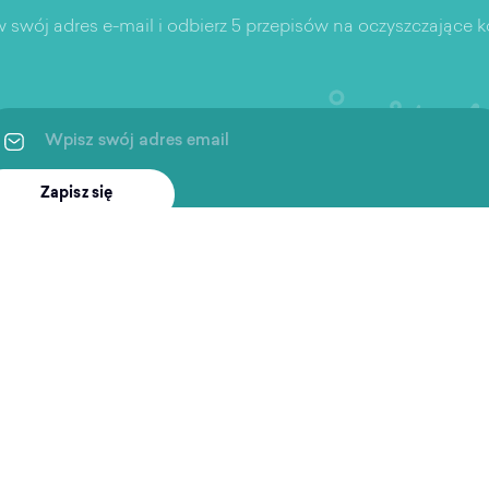
 swój adres e-mail i odbierz 5 przepisów na oczyszczające ko
Zapisz się
ingi
Po treningu
Wspar
Artykuły
Aplikac
 i rekreacja
Podcast
Częste 
ukiwarka obiektów
Pierwsz