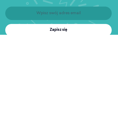
Zapisz się
Produkty
Treningi
MultiSport
Sport i rekreacja
Wyszukiwarka obiektów