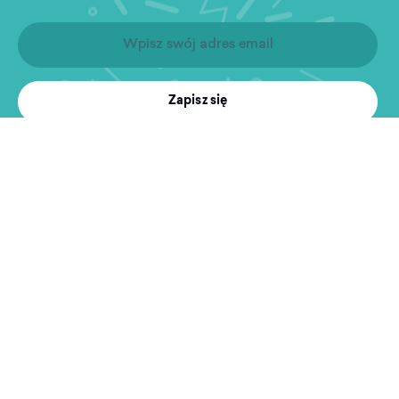
Zapisz się
Produkty
Treningi
MultiSport
Sport i rekreacja
Wyszukiwarka obiektów