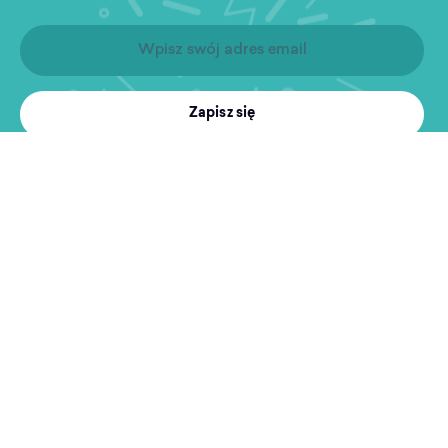
Zapisz się
Produkty
Treningi
MultiSport
Sport i rekreacja
Wyszukiwarka obiektów